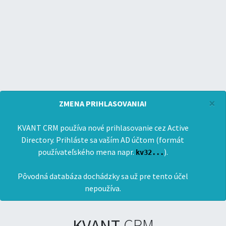
×
ZMENA PRIHLASOVANIA!
KVANT CRM používa nové prihlasovanie cez Active
Directory. Prihláste sa vaším AD účtom (formát
používateľského mena napr.
).
kv32...
Pôvodná databáza dochádzky sa už pre tento účel
nepoužíva.
KVANT
CRM